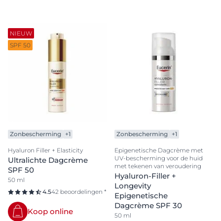
NIEUW
SPF 50
Zonbescherming
+1
Zonbescherming
+1
Hyaluron Filler + Elasticity
Epigenetische Dagcrème met
UV-bescherming voor de huid
Ultralichte Dagcrème
met tekenen van veroudering
SPF 50
Hyaluron-Filler +
50 ml
Longevity
4.5
42 beoordelingen *
Epigenetische
Dagcrème SPF 30
Koop online
50 ml