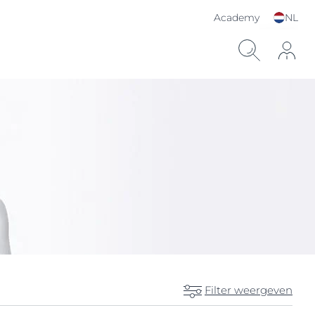
Academy
NL
Kies je taal & land
Filter weergeven