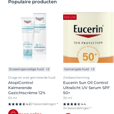
Populaire producten
NIEUW
Eczeemgevoelige huid
+2
Gemengde huid
+3
Droge en snel geïrriteerde huid
Zonbescherming
AtopiControl
Eucerin Sun Oil Control
Kalmerende
Ultralicht UV Serum SPF
Gezichtscrème 12%
50+
50 ml
30 ml
4.2
21 beoordelingen *
4.4
34 beoordelingen *