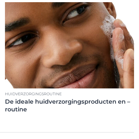
Producten
atie
ek Anti-Pigment
Hypersensitive Skin
pH5
d
UreaRepair PLUS
Lees meer
ing
Zonbescherming
HUIDVERZORGINGSROUTINE
De ideale huidverzorgingsproducten en –
routine