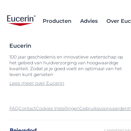
Producten
Advies
Over Euc
Eucerin
Gezichtsverzorging
Huidveroudering
Brand Purpose
Sociale inclusie
Aftersun verz
Ingrediëntend
Alternatieve 
100 jaar geschiedenis en innovatieve wetenschap op
het gebied van huidverzorging van hoogwaardige
Lichaamsverzorging
Eczeemgevoelige huid
Geschiedenis
Droge huid
Wetenschappe
Inkoop van d
Popular Searches
kwaliteit. Zodat je je goed voelt en optimaal van het
achtergrond
palmolie
Zonbescherming
Onzuivere huid
leven kunt genieten
Eczeemgevoel
10% urea
Verwijderen v
Lees meer over Eucerin
Hand- & voetverzorging
Gebarsten huid
Gebarsten hui
30% urea
microplastics
Hoofdhuid- & haarverzorging
Droge, ruwe huid
Geïrriteerde, 
5%
Ocean Formu
zonbescherm
Kind & baby verzorging
Droge huid
Gevoelige hui
50
FAQ
Contact
Cookies Instellingen
Gebruiksvoorwaarden
I
Oog- & lipverzorging
Hyperpigmentatie
Hoofdhuid- en
99558
haarprobleme
Jeukerig gevoel
Huidverouder
Hoofdhuid- en
CARRIÈRE
OVE