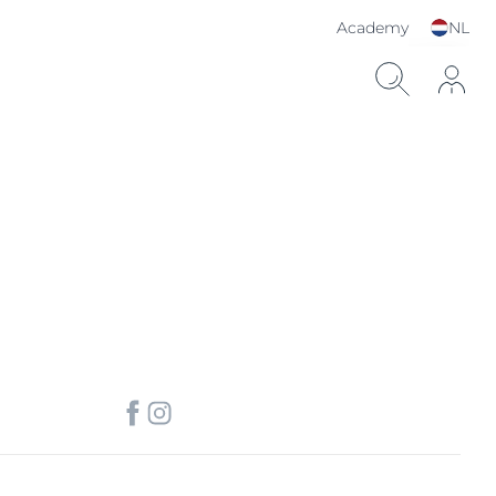
Academy
NL
Kies je taal & land