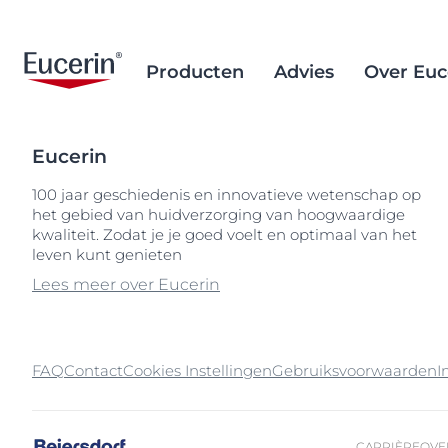
Producten
Advies
Over Euc
Eucerin
Gezichtsverzorging
Huidveroudering
Brand Purpose
Sociale inclusie
Aftersun verz
Ingrediëntend
Alternatieve 
100 jaar geschiedenis en innovatieve wetenschap op
het gebied van huidverzorging van hoogwaardige
Lichaamsverzorging
Eczeemgevoelige huid
Geschiedenis
Droge huid
Wetenschappe
Inkoop van d
Popular Searches
kwaliteit. Zodat je je goed voelt en optimaal van het
achtergrond
palmolie
Zonbescherming
Onzuivere huid
leven kunt genieten
Eczeemgevoel
10% urea
Verwijderen v
Lees meer over Eucerin
Hand- & voetverzorging
Gebarsten huid
Gebarsten hui
30% urea
microplastics
Hoofdhuid- & haarverzorging
Droge, ruwe huid
Geïrriteerde, 
5%
Ocean Formu
zonbescherm
Kind & baby verzorging
Droge huid
Gevoelige hui
50
FAQ
Contact
Cookies Instellingen
Gebruiksvoorwaarden
I
Oog- & lipverzorging
Hyperpigmentatie
Hoofdhuid- en
99558
haarprobleme
Jeukerig gevoel
Huidverouder
Hoofdhuid- en
CARRIÈRE
OVE