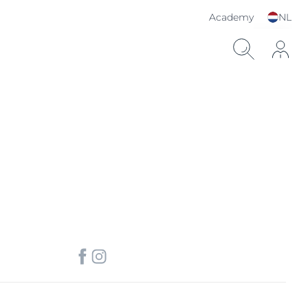
Academy
NL
Kies je taal & land