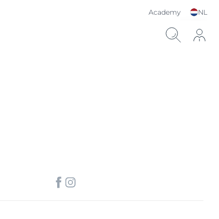
Academy
NL
Kies je taal & land