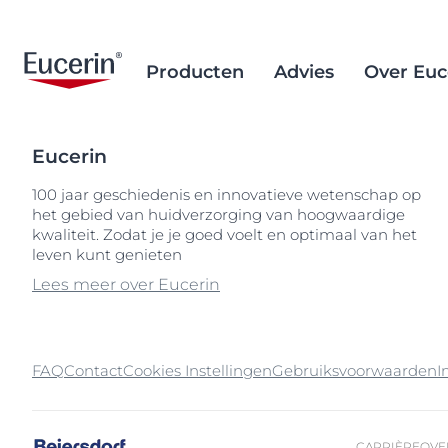
Producten
Advies
Over Euc
Eucerin
Gezichtsverzorging
Huidveroudering
Brand Purpose
Sociale inclusie
Aftersun verz
Ingrediëntend
Alternatieve 
100 jaar geschiedenis en innovatieve wetenschap op
het gebied van huidverzorging van hoogwaardige
Lichaamsverzorging
Eczeemgevoelige huid
Geschiedenis
Droge huid
Wetenschappe
Inkoop van d
Popular Searches
kwaliteit. Zodat je je goed voelt en optimaal van het
achtergrond
palmolie
Zonbescherming
Onzuivere huid
leven kunt genieten
Eczeemgevoel
10% urea
Verwijderen v
Lees meer over Eucerin
Hand- & voetverzorging
Gebarsten huid
Gebarsten hui
30% urea
microplastics
Hoofdhuid- & haarverzorging
Droge, ruwe huid
Geïrriteerde, 
5%
Ocean Formu
zonbescherm
Kind & baby verzorging
Droge huid
Gevoelige hui
50
FAQ
Contact
Cookies Instellingen
Gebruiksvoorwaarden
I
Oog- & lipverzorging
Hyperpigmentatie
Hoofdhuid- en
99558
haarprobleme
Jeukerig gevoel
Huidverouder
Hoofdhuid- en
CARRIÈRE
OVE