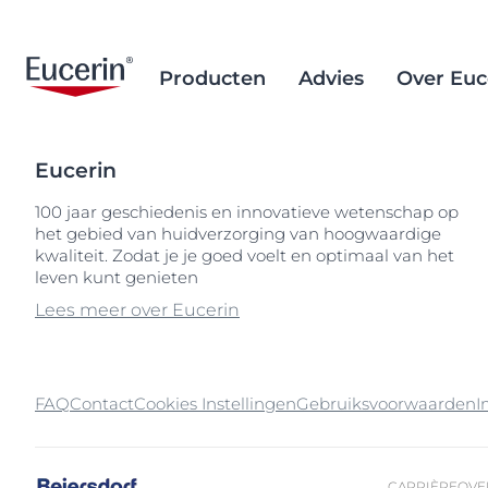
Producten
Advies
Over Euc
Eucerin
Gezichtsverzorging
Huidveroudering
Brand Purpose
Sociale inclusie
Aftersun verz
Ingrediëntend
Alternatieve 
100 jaar geschiedenis en innovatieve wetenschap op
het gebied van huidverzorging van hoogwaardige
Lichaamsverzorging
Eczeemgevoelige huid
Geschiedenis
Droge huid
Wetenschappe
Inkoop van d
Popular Searches
kwaliteit. Zodat je je goed voelt en optimaal van het
achtergrond
palmolie
Zonbescherming
Onzuivere huid
leven kunt genieten
Eczeemgevoel
10% urea
Verwijderen v
Lees meer over Eucerin
Hand- & voetverzorging
Gebarsten huid
Gebarsten hui
30% urea
microplastics
Hoofdhuid- & haarverzorging
Droge, ruwe huid
Geïrriteerde, 
5%
Ocean Formu
zonbescherm
Kind & baby verzorging
Droge huid
Gevoelige hui
50
FAQ
Contact
Cookies Instellingen
Gebruiksvoorwaarden
I
Oog- & lipverzorging
Hyperpigmentatie
Hoofdhuid- en
99558
haarprobleme
Jeukerig gevoel
Huidverouder
Hoofdhuid- en
CARRIÈRE
OVE