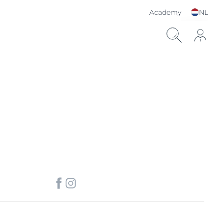
Academy
NL
Kies je taal & land