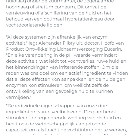
huidlaag onder de zuurmantel, de zogenaamde
hoornlaag of stratum corneum
. Dit omvat de
vernieuwing of afschilfering van de huid en het
behoud van een optimaal hydratatieniveau door
vochtdoorlatende lipiden.
"Al deze systemen zijn afhankelijk van enzym
activiteit," legt Alexander Filbry uit, doctor, Hoofd van
Product Ontwikkeling Lichaamsverzorging Eucerin.
"En elke verandering in de pH waarde vermindert
deze activiteit, wat leidt tot vochtverlies, ruwe huid en
het binnendringen van irriterende stoffen. Om die
reden was ons doel om een actief ingrediënt te vinden
dat al deze effecten kon aanpakken, en de huideigen
enzymen kon stimuleren, om wellicht zelfs de
ontwikkeling van een gevoelige huid te kunnen
vermijden."
"De individuele eigenschappen van onze drie
ingrediënten waren veelbelovend. Dexpanthenol
stimuleert de regenerende werking van de huid en
heeft ook de wetenschappelijk aangetoonde
capaciteit om als krachtige vochtinbrenger te werken,