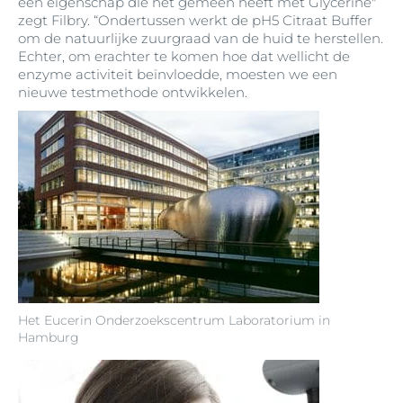
een eigenschap die het gemeen heeft met Glycerine"
zegt Filbry. “Ondertussen werkt de pH5 Citraat Buffer
om de natuurlijke zuurgraad van de huid te herstellen.
Echter, om erachter te komen hoe dat wellicht de
enzyme activiteit beïnvloedde, moesten we een
nieuwe testmethode ontwikkelen.
Het Eucerin Onderzoekscentrum Laboratorium in
Hamburg