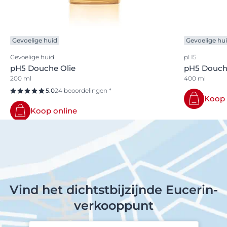
Gevoelige huid
Gevoelige hu
Gevoelige huid
pH5
pH5 Douche Olie
pH5 Douche
200 ml
400 ml
5.0
24 beoordelingen *
Koop 
Koop online
Vind het dichtstbijzijnde Eucerin-
verkooppunt