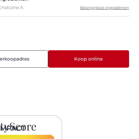
ochalcone A
Belangrijkste ingrediënten
verkoopadres
Koop online
IMPACT