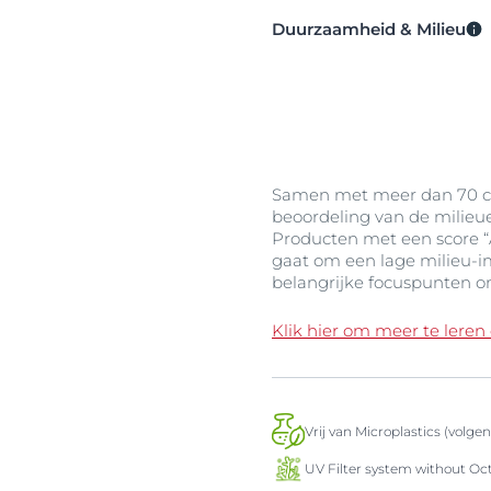
Duurzaamheid & Milieu
Samen met meer dan 70 co
beoordeling van de milieu
Producten met een score “A
gaat om een lage milieu-i
belangrijke focuspunten o
Klik hier om meer te leren
Vrij van Microplastics (volge
UV Filter system without Oc