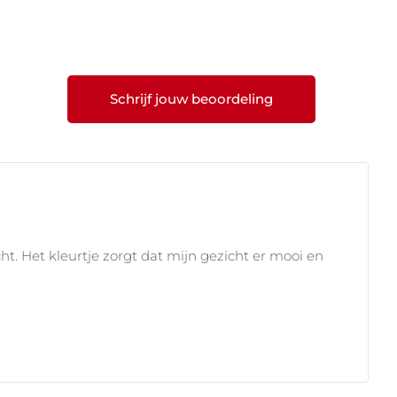
ng om de huid de
 vindt u
hier
.
un
. Deze hoogwaardige
ijn geformuleerd om te
 huid, de vette of
Schrijf jouw beoordeling
mingsproducten die
. Het kleurtje zorgt dat mijn gezicht er mooi en