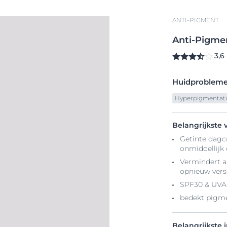
ANTI-PIGMENT
Anti-Pigme
3,6
Huidproblem
Hyperpigmentat
Belangrijkste 
Getinte dagc
onmiddellijk 
Vermindert a
opnieuw vers
SPF30 & UVA 
bedekt pigm
Belangrijkste 