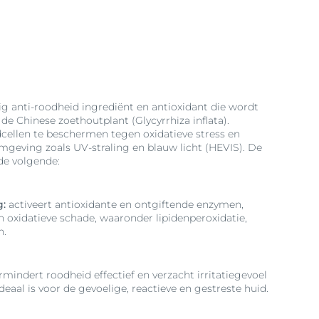
ig anti-roodheid ingrediënt en antioxidant die wordt
de Chinese zoethoutplant (Glycyrrhiza inflata).
dcellen te beschermen tegen oxidatieve stress en
omgeving zoals UV-straling en blauw licht (HEVIS). De
 de volgende:
g:
activeert antioxidante en ontgiftende enzymen,
 oxidatieve schade, waaronder lipidenperoxidatie,
n.
mindert roodheid effectief en verzacht irritatiegevoel
deaal is voor de gevoelige, reactieve en gestreste huid.