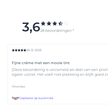
over de
invloed van de zon
Meer informatie over de v
benodigde dagelijkse besc
Bent u vooral op zoek naa
lijn omvat zonbescherming
3,6
voorzien in de behoeften va
acnegevoelige huid en de 
28 beoordelingen *
pigmentvlekken camoufler
26-12-2025
Fijne crème met een mooie tint
[Deze beoordeling is verzameld als deel van een prom
egaler uitziet. Het voelt niet plakkerig en blijft goed zi
Mirandaa
Geplaatst op
eucerin.be