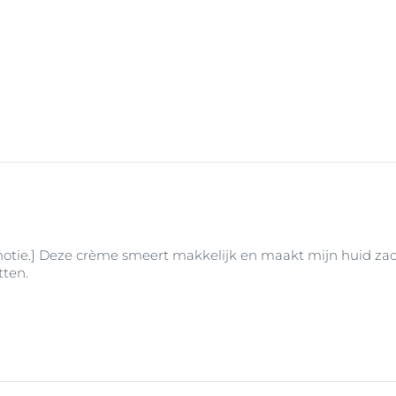
 op de huid
. Onze dagcrème bevat UVA- en UVB-beschermi
erschillende soorten hyperpigmentatie en de oorzaken ervan
herming te geven.
r een zonbeschermingsproduct, kijk dan eens naar
Eucerin S
sproducten met een hoge tot zeer hoge SPF, die speciaal z
n de verschillende huidtypen, zoals de rijpere huid, de droge
zongevoelige huid. Deze lijn omvat ook getinte zonbescher
en.
otie.] Deze crème smeert makkelijk en maakt mijn huid zacht
tten.