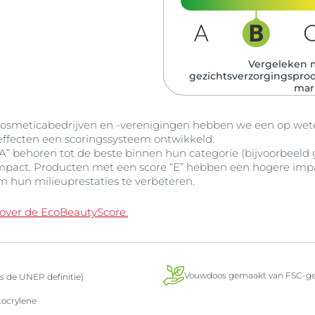
Vergeleken 
gezichtsverzorgingspro
mar
smeticabedrijven en -verenigingen hebben we een op we
effecten een scoringssysteem ontwikkeld.
” behoren tot de beste binnen hun categorie (bijvoorbeeld g
mpact. Producten met een score “E” hebben een hogere imp
m hun milieuprestaties te verbeteren.
 over de EcoBeautyScore.
Vouwdoos gemaakt van FSC-gec
ns de UNEP definitie)
tocrylene