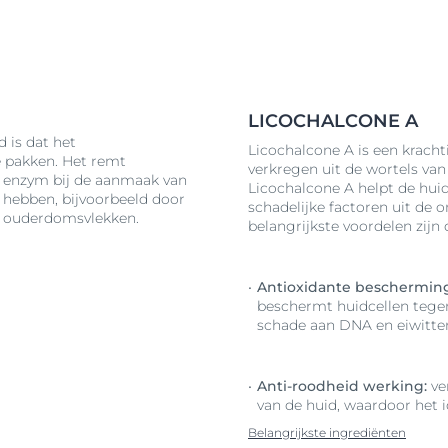
LICOCHALCONE A
 is dat het
Licochalcone A is een kracht
 pakken. Het remt
verkregen uit de wortels van 
k enzym bij de aanmaak van
Licochalcone A helpt de hui
 hebben, bijvoorbeeld door
schadelijke factoren uit de 
f ouderdomsvlekken.
belangrijkste voordelen zijn
Antioxidante beschermin
beschermt huidcellen tegen
schade aan DNA en eiwitte
Anti-roodheid werking:
ver
van de huid, waardoor het i
Belangrijkste ingrediënten