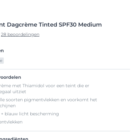
nt
Dagcrème
Tinted SPF30 Medium
28 beoordelingen
en
ie
voordelen
rème met Thiamidol voor een teint die er
egaal uitziet
lle soorten pigmentvlekken en voorkomt het
chijnen
+ blauw licht bescherming
entvlekken
ingrediënten