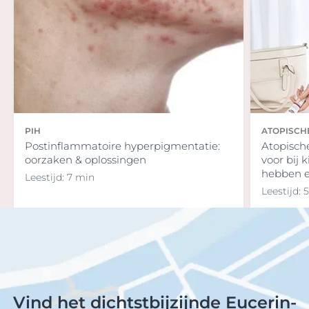
PIH
ATOPISCH
Postinflammatoire hyperpigmentatie:
Atopische
oorzaken & oplossingen
voor bij 
hebben er
Leestijd: 7 min
Leestijd: 
Vind het dichtstbijzijnde Eucerin-