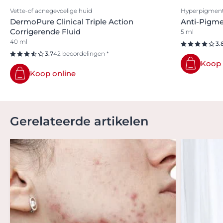
Vette-of acnegevoelige huid
Hyperpigment
DermoPure Clinical Triple Action
Anti-Pigme
Corrigerende Fluid
5 ml
40 ml
3.
3.7
42 beoordelingen *
Koop 
Koop online
Gerelateerde artikelen