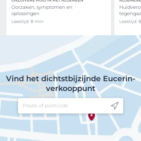
ONZUIVERE HUID IN HET ALGEMEEN
ALGEMENE
Oorzaken, symptomen en
Huidvero
oplossingen
tegenga
Leestijd: 8 min
Leestijd: 
Vind het dichtstbijzijnde Eucerin-
verkooppunt