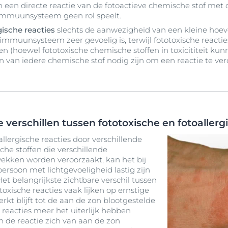
an een directe reactie van de fotoactieve chemische stof m
 immuunsysteem geen rol speelt.
gische reacties
slechts de aanwezigheid van een kleine hoev
immuunsysteem zeer gevoelig is, terwijl fototoxische react
en (hoewel fototoxische chemische stoffen in toxicititeit kun
 van iedere chemische stof nodig zijn om een reactie te ver
e verschillen tussen fototoxische en fotoallerg
oallergische reacties door verschillende
che stoffen die verschillende
ekken worden veroorzaakt, kan het bij
rsoon met lichtgevoeligheid lastig zijn
Het belangrijkste zichtbare verschil tussen
otoxische reacties vaak lijken op ernstige
rkt blijft tot de aan de zon blootgestelde
e reacties meer het uiterlijk hebben
 de reactie zich van aan de zon