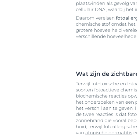
plaatsvinden als gevolg v
cellulair DNA, waarbij het
Daarom vereisen
fotoaller
chemische stof omdat het 
grotere hoeveelheid vereis
verschillende hoeveelheden
Wat zijn de zichtbar
Terwijl fototoxische en fot
soorten fotoactieve chemis
biochemische reacties opw
het onderzoeken van een pe
het verschil aan te geven. 
de twee reacties is dat fot
zonnebrand die vooral bepe
huid, terwijl fotoallergisch
van
atopische dermatitis
en