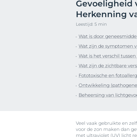
Gevoeligheid 
haarproblemen
Hyperpigment
Ontd
Herkenning va
Gevoelige huid
Lippen
Leestijd: 5 min
Zonbescherming
Onzuivere hui
Transpiratie
Zonbescherm
Wat is door geneesmidde
Wat zijn de symptomen va
Wat is het verschil tussen
Wat zijn de zichtbare vers
Fototoxische en fotoallerg
Ontwikkeling (pathogenese
Beheersing van lichtgevoe
Veel vaak gebruikte en zel
voor de zon maken dan gew
met
ultraviolet (UV) licht
re