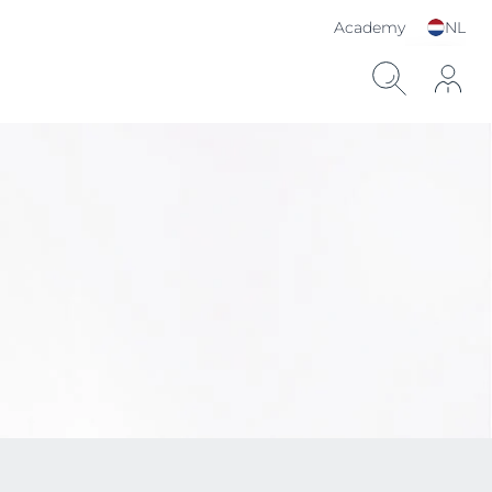
Academy
NL
Kies je taal & land