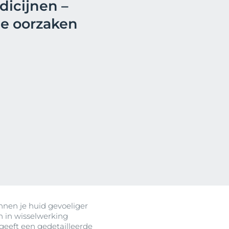
dicijnen –
de oorzaken
unnen je huid gevoeliger
 in wisselwerking
 geeft een gedetailleerde