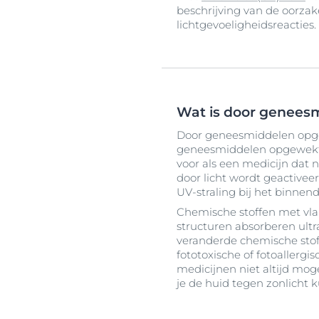
beschrijving van de oorz
lichtgevoeligheidsreacties.
Wat is door genees
Door geneesmiddelen opgew
geneesmiddelen opgewekte
voor als een medicijn dat
door licht wordt geactivee
UV-straling bij het binnen
Chemische stoffen met vlakk
structuren absorberen ultr
veranderde chemische stoff
fototoxische of fotoallerg
medicijnen niet altijd mogel
je de huid tegen zonlicht