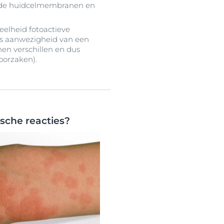
et de huidcelmembranen en
eelheid fotoactieve
ies aanwezigheid van een
nen verschillen en dus
oorzaken).
ische reacties?