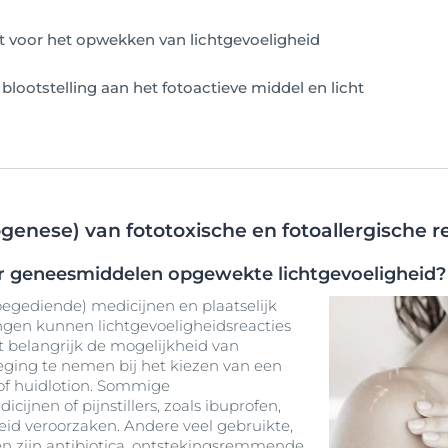
t voor het opwekken van lichtgevoeligheid
 blootstelling aan het fotoactieve middel en licht
enese) van fototoxische en fotoallergische r
r geneesmiddelen opgewekte lichtgevoeligheid?
oegediende) medicijnen en plaatselijk
gen kunnen lichtgevoeligheidsreacties
t belangrijk de mogelijkheid van
eging te nemen bij het kiezen van een
of huidlotion. Sommige
jnen of pijnstillers, zoals ibuprofen,
eid veroorzaken. Andere veel gebruikte,
n zijn antibiotica, ontstekingsremmende