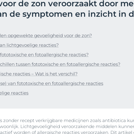
voor de zon veroorzaakt door me
Producten
atie
ek Anti-Pigment
Hypersensitive Skin
n de symptomen en inzicht in 
pH5
d
UreaRepair PLUS
Lees meer
ing
len opgewekte gevoeligheid voor de zon?
Zonbescherming
n lichtgevoelige reacties?
 fototoxische en fotoallergische reacties?
chillen tussen fototoxische en fotoallergische reacties?
ische reacties – Wat is het verschil?
) van fototoxische en fotoallergische reacties
lige reacties
fs zonder recept verkrijgbare medicijnen zoals antibiotica k
oonlijk. Lichtgevoeligheid veroorzakende middelen kunnen
actief worden of
allergische reacties
veroorzaken. Dit artikel