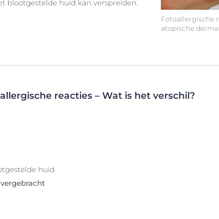
et blootgestelde huid kan verspreiden.
Fotoallergische r
atopische dermat
llergische reacties – Wat is het verschil?
otgestelde huid
vergebracht