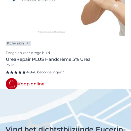
Itchy skin
+1
Droge en zeer droge huid
UreaRepair PLUS Handcrème 5% Urea
75 ml
4.8
46 beoordelingen *
Koop online
Vind het dichtstbijzijnde Eucerin-