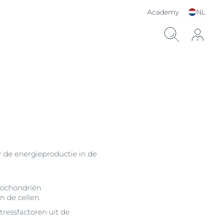
Academy
NL
Kies je taal & land
 de energieproductie in de
tochondriën
n de cellen.
tressfactoren uit de