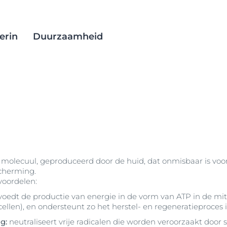
erin
Duurzaamheid
orging
atabase
testmethoden
Anti-Pigment
EcoBeautyScore
lijke
uurzamere
AtopiControl
Duurzame ontwikkeling
ige huid
Aquaphor huidherstellende
Duurzame verpakkingen
an
zalf
d
Inkoop en productie
AquaPorin Active
 molecuul, geproduceerd door de huid, dat onmisbaar is voor
rode huid
Zorg voor het klimaat
la
scherming.
DermatoClean
ing
d
voordelen:
DermoCapillaire
voedt de productie van energie in de vorm van ATP in de mi
n
DermoPure Clinical
ellen), en ondersteunt zo het herstel- en regeneratieproces i
ing
Hyaluron-Filler - Alle
ng:
neutraliseert vrije radicalen die worden veroorzaakt door s