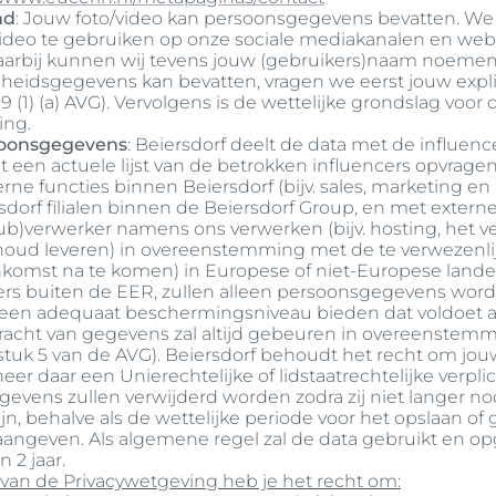
Producten
nd
: Jouw foto/video kan persoonsgegevens bevatten. We
atie
ideo te gebruiken op onze sociale mediakanalen en webs
ek Anti-Pigment
Hypersensitive Skin
arbij kunnen wij tevens jouw (gebruikers)naam noemen
pH5
dheidsgegevens kan bevatten, vragen we eerst jouw exp
d
9 (1) (a) AVG). Vervolgens is de wettelijke grondslag voor de
UreaRepair PLUS
Lees meer
ing.
ing
soonsgegevens
: Beiersdorf deelt de data met de influenc
Zonbescherming
t een actuele lijst van de betrokken influencers opvrage
rne functies binnen Beiersdorf (bijv. sales, marketing
dorf filialen binnen de Beiersdorf Group, en met externe
b)verwerker namens ons verwerken (bijv. hosting, het ve
oud leveren) in overeenstemming met de te verwezenli
komst na te komen) in Europese of niet-Europese lande
rs buiten de EER, zullen alleen persoonsgegevens wor
ie een adequaat beschermingsniveau bieden dat voldoet
racht van gegevens zal altijd gebeuren in overeenstem
tuk 5 van de AVG). Beiersdorf behoudt het recht om jouw
eer daar een Unierechtelijke of
lidstaatrechtelijke verplic
gevens zullen verwijderd worden zodra zij niet langer nod
jn, behalve als de wettelijke periode voor het opslaan of
aangeven. Als algemene regel zal de data gebruikt en 
 2 jaar.
 van de Privacywetgeving heb je het recht om: