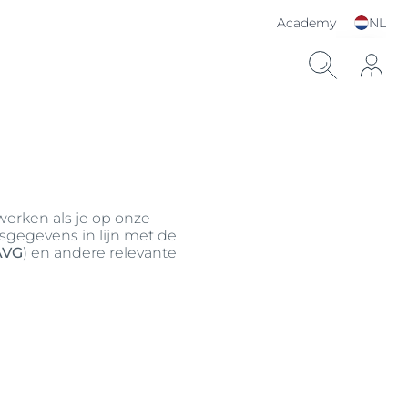
Academy
NL
Kies je taal & land
erken als je op onze
sgegevens in lijn met de
AVG
) en andere relevante