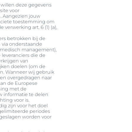
 willen deze gegevens
ite voor
. Aangezien jouw
liciete toestemming om
 verwerking art. 6 (1) (a),
ers betrokken bij de
n via onderstaande
 en medisch management),
 leveranciers die de
rkrijgen van
jken doelen (om de
n. Wanneer wij gebruik
den overgedragen naar
 aan de Europese
ming met de
 informatie te delen
hting voor is.
ig zijn voor het doel
 gelimiteerde periodes
opgeslagen worden voor