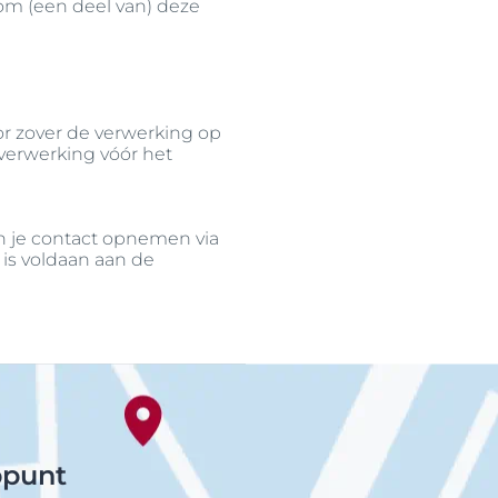
om (een deel van) deze
r zover de verwerking op
verwerking vóór het
n je contact opnemen via
is voldaan aan de
ppunt