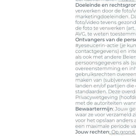
Doeleinde en rechtsgro
haarproblemen
Hyperpigment
verwerken door de foto/v
Ontd
Gevoelige huid
Lippen
marketingdoeleinden. Da
foto/video tevens gezon
Zonbescherming
Onzuivere hui
de foto te verwerken (art. 
AVG, te weten toestemm
Transpiratie
Zonbescherm
Ontvangers van de per
#yeseucerin-actie (je kun
contactgegevens) en inte
als ook met andere Beiers
persoonsgegevens als (su
overeenstemming en inh
gebruiksrechten overeen
maken van (sub)verwerke
landen en/of partijen d
standaarden. Deze overd
Privacywetgeving (hoofds
met de autoriteiten wann
Bewaartermijn
: Jouw ge
waar ze voor verzameld zi
voor het opslaan anders 
een maximale periode van
Jouw rechten
: Op grond