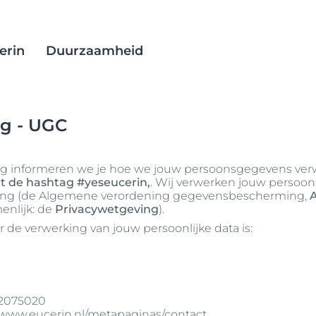
erin
Duurzaamheid
ng - UGC
orging
atabase
testmethoden
Anti-Pigment
EcoBeautyScore
lijke
uurzamere
AtopiControl
Duurzame ontwikkeling
ing informeren we je hoe we jouw persoonsgegevens verw
ige huid
Aquaphor huidherstellende
Duurzame verpakkingen
t de hashtag #yeseucerin,
. Wij verwerken jouw persoon
an
zalf
ing (de Algemene verordening gegevensbescherming,
d
Inkoop en productie
enlijk: de
Privacywetgeving
).
AquaPorin Active
rode huid
Zorg voor het klimaat
 de verwerking van jouw persoonlijke data is:
la
DermatoClean
ing
d
DermoCapillaire
n
DermoPure Clinical
2075020
ing
Hyaluron-Filler - Alle
//www.eucerin.nl/metapaginas/contact