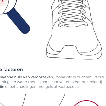
de factoren
eukende huid kan veroorzaken
, vooral citrusvruchten (vers f
drink geen water met chloor (kraanwater in het buitenland).
ijn
of behandelingen met gels of voetpoeder.