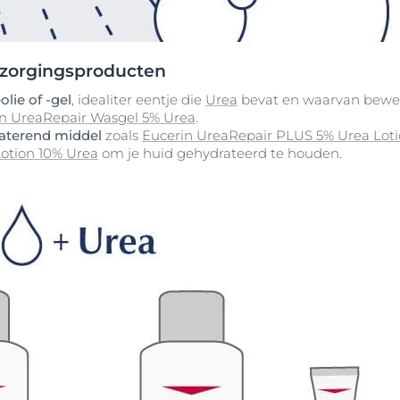
rzorgingsproducten
lie of -gel
, idealiter eentje die
Urea
bevat en waarvan bewez
n UreaRepair Wasgel 5% Urea
.
raterend middel
zoals
Eucerin UreaRepair PLUS 5% Urea Lot
otion 10% Urea
om je huid gehydrateerd te houden.