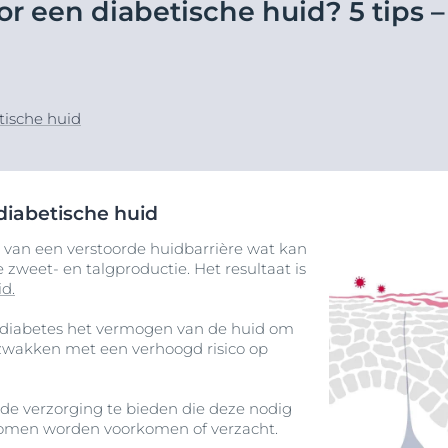
or een diabetische huid? 5 tips 
Producten
atie
ek Anti-Pigment
Hypersensitive Skin
pH5
d
UreaRepair PLUS
Lees meer
ing
tische huid
Zonbescherming
diabetische huid
 van een verstoorde huidbarrière wat kan
 zweet- en talgproductie. Het resultaat is
id.
 diabetes het vermogen van de huid om
zwakken met een verhoogd risico op
de verzorging te bieden die deze nodig
omen worden voorkomen of verzacht.