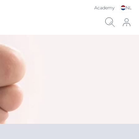
Academy
NL
Kies je taal & land