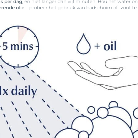
s per dag
, en niet langer dan vijf minuten. Hou het water on
erende olie
– probeer het gebruik van badschuim of -zout t