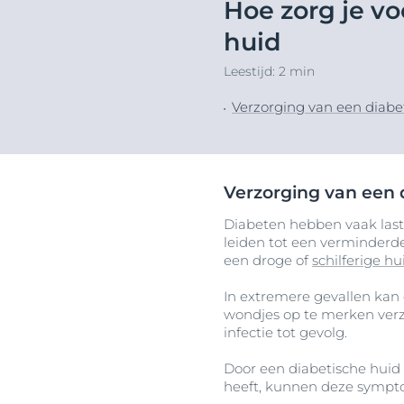
Hoe zorg je vo
haarproblemen
Hyperpigment
Ontd
huid
Gevoelige huid
Lippen
Leestijd: 2 min
Zonbescherming
Onzuivere hui
Transpiratie
Zonbescherm
Verzorging van een diabe
Verzorging van een 
Diabeten hebben vaak last
leiden tot een verminderde
een droge of
schilferige hu
In extremere gevallen kan
wondjes op te merken ver
infectie tot gevolg.
Door een diabetische huid 
heeft, kunnen deze sympt