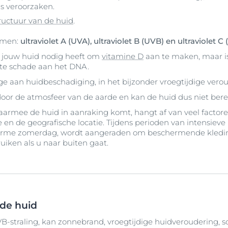
s veroorzaken.
ructuur van de huid
.
ormen:
ultraviolet A (UVA), ultraviolet B (UVB) en ultraviolet C 
e jouw huid nodig heeft om
vitamine D
aan te maken, maar is
te schade aan het DNA.
ge aan huidbeschadiging, in het bijzonder vroegtijdige vero
or de atmosfeer van de aarde en kan de huid dus niet bere
armee de huid in aanraking komt, hangt af van veel factoren,
 en de geografische locatie. Tijdens perioden van intensieve 
arme zomerdag, wordt aangeraden om beschermende kledin
iken als u naar buiten gaat.
 de huid
VB-straling, kan zonnebrand, vroegtijdige huidveroudering, 