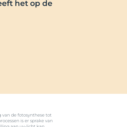
eeft het op de
g van de fotosynthese tot
rocessen is er sprake van
lling aan uv-licht kan