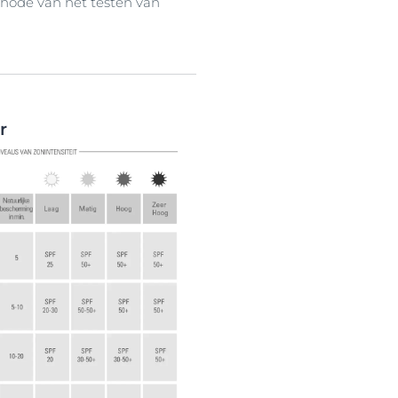
hode van het testen van
r