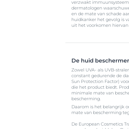
verzwakt immuunsysteem, fo
dermatologen waarschuwen
en de mate van schade aan
huidkanker het gevolg is v
uit het voorkomen hierva
De huid beschermen
Zowel UVA- als UVB-stralen
constant gedurende de dag,
Sun Protection Factor) vo
die het product biedt. Pr
minimale mate van bescher
bescherming.
Daarom is het belangrijk o
mate van bescherming tege
De European Cosmetics Tra