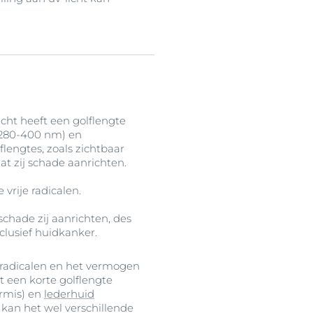
icht heeft een golflengte
 (280-400 nm) en
lengtes, zoals zichtbaar
at zij schade aanrichten.
vrije radicalen.
chade zij aanrichten, des
clusief huidkanker.
 radicalen en het vermogen
 een korte golflengte
rmis) en
lederhuid
 kan het wel verschillende