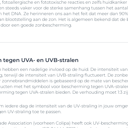
toallergische en fototoxische reacties en zelfs huidkanker
 steeds vaker voor de sterke samenhang tussen het aantal
 het DNA. Ze herinneren ons aan het feit dat meer dan 90%
an blootstelling aan de zon. Het is algemeen bekend dat de
n door een goede zonbescherming.
 tegen UVA- en UVB-stralen
 hebben een nadelige invloed op de huid. De intensiteit van U
 terwijl de intensiteit van UVB-straling fluctueert. De zonb
or zonnebrandmiddelen is gebaseerd op de mate van besche
oducten met het symbool voor bescherming tegen UVA-stral
ming tegen UVA-stralen bieden. De verhouding moet 1:3 zi
m iedere dag de intensiteit van de UV-straling in jouw omge
n UV-straling toe te passen.
de Association (voorheen Colipa) heeft ook UV-beschermin