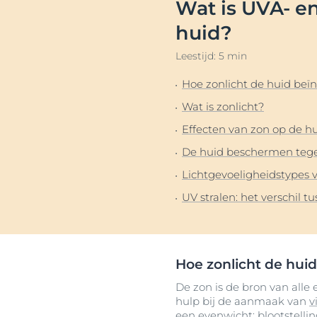
Wat is UVA- en
haarproblemen
Hyperpigment
Ontd
huid?
Gevoelige huid
Lippen
Leestijd: 5 min
Zonbescherming
Onzuivere hui
Transpiratie
Zonbescherm
Hoe zonlicht de huid beï
Wat is zonlicht?
Effecten van zon op de h
De huid beschermen tege
Lichtgevoeligheidstypes 
UV stralen: het verschil 
Hoe zonlicht de huid
De zon is de bron van alle
hulp bij de aanmaak van
v
een evenwicht: blootstellin