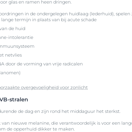
door glas en ramen heen dringen.
rdringen in de ondergelegen huidlaag (lederhuid), spelen zij
 lange termijn in plaats van bij acute schade
 van de huid
nne-intolerantie
 immuunsysteem
t netvlies
NA door de vorming van vrije radicalen
elanomen)
rzaakte overgevoeligheid voor zonlicht
VB-stralen
durende de dag en zijn rond het middaguur het sterkst.
van nieuwe melanine, die verantwoordelijk is voor een lang
 om de opperhuid dikker te maken.