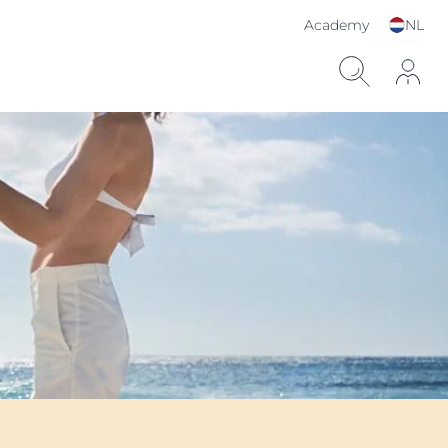
Academy
NL
Kies je taal & land