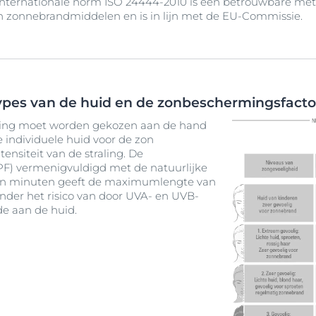
nternationale norm ISO 24444-2010 is een betrouwbare met
n zonnebrandmiddelen en is in lijn met de EU-Commissie.
ypes van de huid en de zonbeschermingsfacto
ing moet worden gekozen aan de hand
 individuele huid voor de zon
ensiteit van de straling. De
F) vermenigvuldigd met de natuurlijke
in minuten geeft de maximumlengte van
onder het risico van door UVA- en UVB-
de aan de huid.