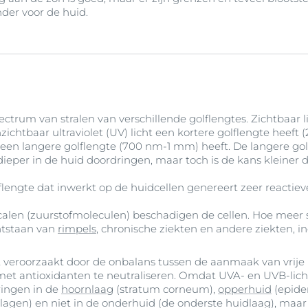
onder voor de huid.
ectrum van stralen van verschillende golflengtes. Zichtbaar l
zichtbaar ultraviolet (UV) licht een kortere golflengte heeft
t een langere golflengte (700 nm-1 mm) heeft. De langere golf
dieper in de huid doordringen, maar toch is de kans kleiner d
lengte dat inwerkt op de huidcellen genereert zeer reactieve 
calen (zuurstofmoleculen) beschadigen de cellen. Hoe meer s
ntstaan van
rimpels
, chronische ziekten en andere ziekten, in
 veroorzaakt door de onbalans tussen de aanmaak van vrije
et antioxidanten te neutraliseren. Omdat UVA- en UVB-licht
dringen in de
hoornlaag
(stratum corneum),
opperhuid
(epide
lagen) en niet in de onderhuid (de onderste huidlaag), maar