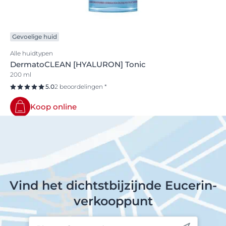
Gevoelige huid
Alle huidtypen
DermatoCLEAN [HYALURON] Tonic
200 ml
5.0
2 beoordelingen *
Koop online
Vind het dichtstbijzijnde Eucerin-
verkooppunt