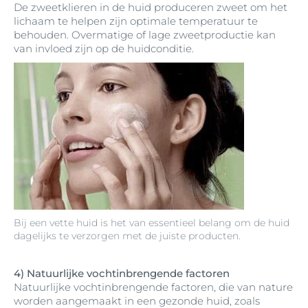
De zweetklieren in de huid produceren zweet om het
lichaam te helpen zijn optimale temperatuur te
behouden. Overmatige of lage zweetproductie kan
van invloed zijn op de huidconditie.
Bij een vette huid is het van essentieel belang om de huid
dagelijks te verzorgen met de juiste producten.
4) Natuurlijke vochtinbrengende factoren
Natuurlijke vochtinbrengende factoren, die van nature
worden aangemaakt in een gezonde huid, zoals