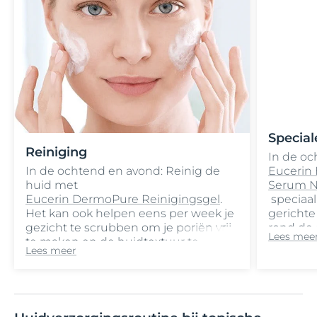
Special
Reiniging
In de oc
In de ochtend en avond: Reinig de
Eucerin 
huid met
Serum N
Eucerin DermoPure Reinigingsgel
.
speciaal
Het kan ook helpen eens per week je
gerichte
gezicht te scrubben om je poriën vrij
rond de 
Lees mee
te maken en de huidtextuur te
Eucerin 
Lees meer
verfijnen. Gebruik hiervoor
aan.
Eucerin DermoPure Scrub
.