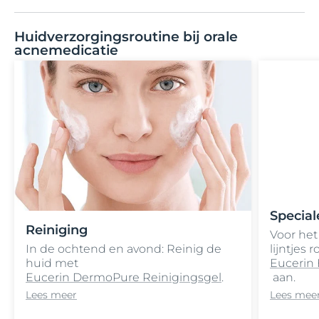
Huidverzorgingsroutine bij orale
acnemedicatie
Special
Reiniging
Voor het
In de ochtend en avond: Reinig de
lijntjes
huid met
Eucerin 
Eucerin DermoPure Reinigingsgel
.
aan.
Lees meer
Lees mee