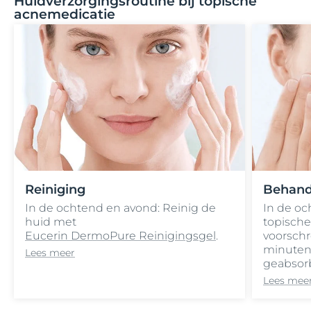
Huidverzorgingsroutine bij topische
acnemedicatie
Reiniging
Behand
In de ochtend en avond: Reinig de
In de oc
huid met
topische
Eucerin DermoPure Reinigingsgel
.
voorschre
minuten 
Lees meer
geabsor
Lees mee