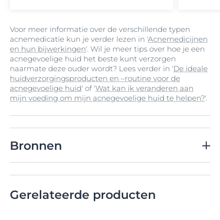
Voor meer informatie over de verschillende typen
acnemedicatie kun je verder lezen in '
Acnemedicijnen
en hun bijwerkingen
'. Wil je meer tips over hoe je een
acnegevoelige huid het beste kunt verzorgen
naarmate deze ouder wordt? Lees verder in '
De ideale
huidverzorgingsproducten en –routine voor de
acnegevoelige huid
' of '
Wat kan ik veranderen aan
mijn voeding om mijn acnegevoelige huid te helpen?
'.
Bronnen
1. C.C.Zouboulis, Hautarzt 2014 65: 733-750
2. Zeichner et al., J Clin Aesthet Dermatolog., 2017; 10
(1): 37-46 en Holzmann, Sharkery, Skin Pharmacol
Gerelateerde producten
Physiol 2014; 27: 3-8