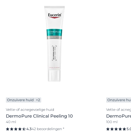
Onzuivere huid
+2
Onzuivere hu
Vette-of acnegevoelige huid
Vette-of acne
DermoPure Clinical Peeling 10
DermoPure 
40 ml
100 ml
4.3
42 beoordelingen *
5.