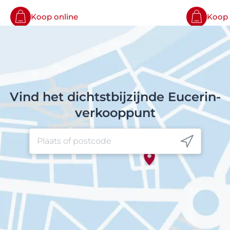
Koop online
Koop 
Vind het dichtstbijzijnde Eucerin-
verkooppunt