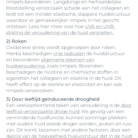
rimpels bevorderen. Langdurige en herhaaldelijke
blootstelling veroorzaakt schade aan het collageen en
leidt tot een minder elastische, slappere huidstructuur
waardoor er gemakkelijker rimpels in het gezicht
ontstaan. Lees hier meer over hoe
UVA en UVB-
straling de veroudering van de huid versnellen.
2) Roken
Oxidatieve stress wordt opgeroepen door roken.
Hierbij beschadigen
vrije radicalen
de huidstructuur
en bevorderen
algemene tekenen van
huidveroudering
, zoals rimpels. Bovendien
beschadigen de nicotine en chemische stoffen in
sigaretten het collageen en elastine in de huid. Dit
heeft effect op de sterkte en elasticiteit en kan ook
rimpels veroorzaken.
3) Door leeftijd geïnduceerde droogheid
Een veelvoorkomend teken van veroudering is de
door
leeftijd veroorzaakte droge huid
. Als gevolg van een
verminderde huidfunctie, kunnen sommige plekken
met oudere huid steeds droger worden, jeuken en ruw
zijn. Dit komt, tezamen met andere factoren, door een
daling van de hoeveelheid hyaluronzuur dat in de huid