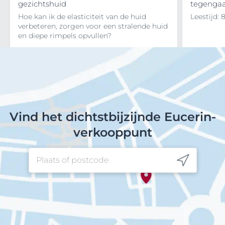
gezichtshuid
tegenga
Hoe kan ik de elasticiteit van de huid
Leestijd: 
verbeteren, zorgen voor een stralende huid
en diepe rimpels opvullen?
Vind het dichtstbijzijnde Eucerin-
verkooppunt